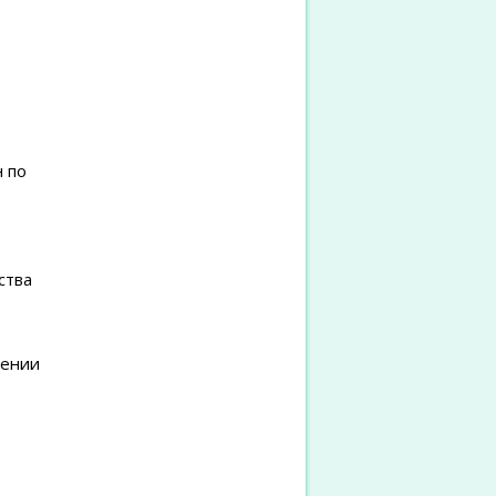
 по
ства
чении