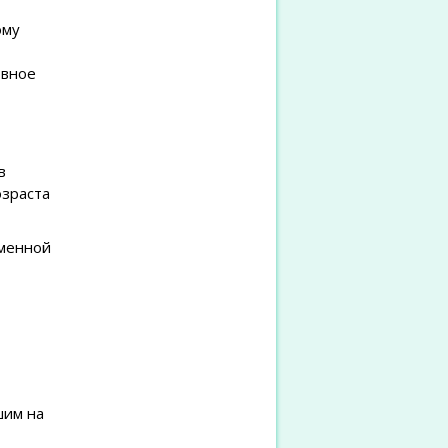
ому
овное
в
озраста
ьменной
шим на