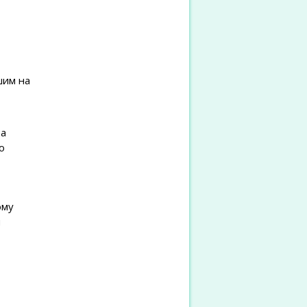
шим на
та
о
ому
м