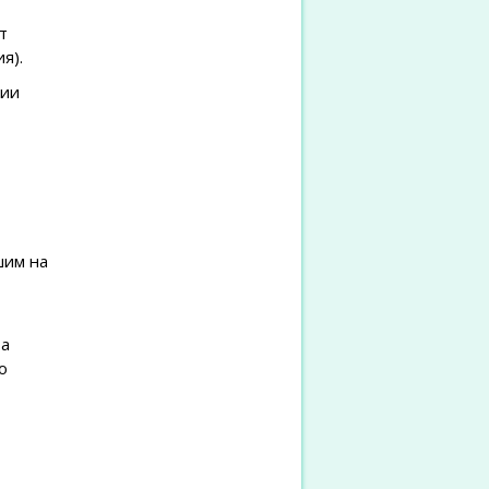
т
я).
нии
шим на
та
о