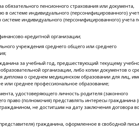
ва обязательного пенсионного страхования или документа,
 в системе индивидуального (персонифицированного) уче
в системе индивидуального (персонифицированного) учета п
 финансово-кредитной организации;
ельного учреждения среднего общего или среднего
ия;
ажданина за учебный год, предшествующий текущему учебн
еобразовательной организации, либо копии документов о с
я диплома о среднем медицинском образовании для лиц, и
е или среднее профессиональное образование;
умента, удостоверяющего личность родителя (законного
его право (полномочия) представлять интересы гражданина (
 гражданином, не достигшим на дату заключения договора в
 представителя) гражданина, оформленное в свободной пис