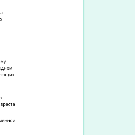
та
о
ому
реднем
меющих
в
озраста
ьменной