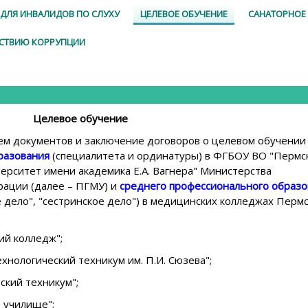
ДЛЯ ИНВАЛИДОВ ПО СЛУХУ
ЦЕЛЕВОЕ ОБУЧЕНИЕ
САНАТОРНОЕ
ЙСТВИЮ КОРРУПЦИИ
Целевое обучение
ем документов и заключение договоров о целевом обучении
разования
(специалитета и ординатуры) в ФГБОУ ВО "Пермс
ерситет имени академика Е.А. Вагнера" Министерства
ации (далее – ПГМУ) и
среднего профессионального образо
е дело", "сестринское дело") в медицинских колледжах Перм
й колледж";
нологический техникум им. П.И. Сюзева";
ский техникум";
 училище";