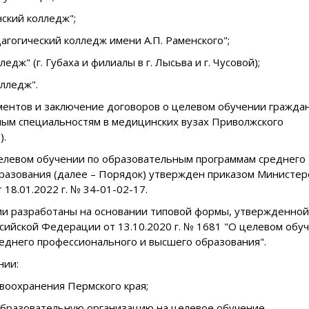
ский колледж";
гогический колледж имени А.П. Раменского";
ж" (г. Губаха и филиалы в г. Лысьва и г. Чусовой);
лледж".
ментов и заключение договоров о целевом обучении граждан
ым специальностям в медицинских вузах Приволжского
).
елевом обучении по образовательным программам среднего
разования (далее – Порядок) утвержден приказом Министер
18.01.2022 г. № 34-01-02-17.
и разработаны на основании типовой формы, утвержденной
сийской Федерации от 13.10.2020 г. № 1681 "О целевом обу
еднего профессионального и высшего образования".
нии:
воохранения Пермского края;
образовательную организацию на целевое обучение.