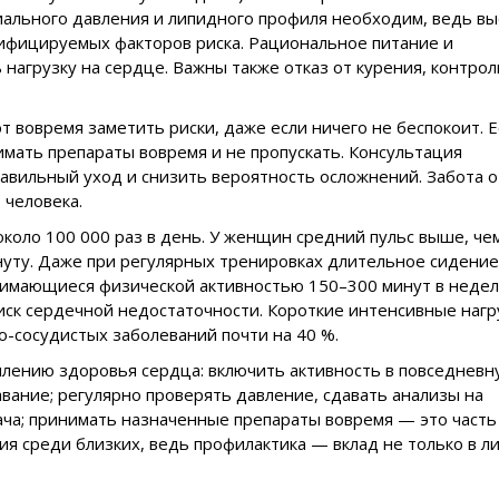
иального давления и липидного профиля необходим, ведь вы
ифицируемых факторов риска. Рациональное питание и
нагрузку на сердце. Важны также отказ от курения, контрол
 вовремя заметить риски, даже если ничего не беспокоит. Е
имать препараты вовремя и не пропускать. Консультация
авильный уход и снизить вероятность осложнений. Забота о
 человека.
около 100 000 раз в день. У женщин средний пульс выше, че
нуту. Даже при регулярных тренировках длительное сидение
анимающиеся физической активностью 150–300 минут в недел
иск сердечной недостаточности. Короткие интенсивные нагр
-сосудистых заболеваний почти на 40 %.
плению здоровья сердца: включить активность в повседневн
авание; регулярно проверять давление, сдавать анализы на
ача; принимать назначенные препараты вовремя — это часть
ия среди близких, ведь профилактика — вклад не только в л