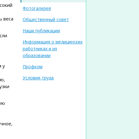
сокий
Фотогалерея
ь веса
Общественный совет
Наши публикации
сли
Информация о медицинских
работниках и их
образовании
м у
Профком
Условия труда
ю,
узки
ую
ичное,