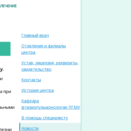
 ЛЕЧЕНИЕ
Главный врач
Отделения и филиалы
центра
Устав, лицензия, реквизиты,
у.
свидетельство
ии
Контакты
История центра
а при
Кафедра
ельными
фтизиопульмонологии ПГМУ
В помощь специалисту
Новости
лезни