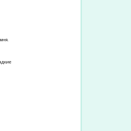
мня.
адкие