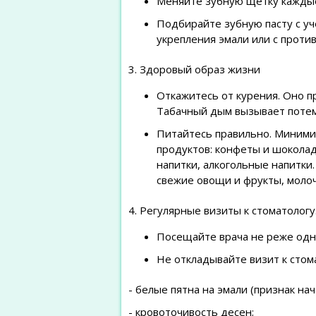
Меняйте зубную щетку каждые
Подбирайте зубную пасту с уч
укрепления эмали или с проти
3. Здоровый образ жизни
Откажитесь от курения. Оно п
Табачный дым вызывает потем
Питайтесь правильно. Миними
продуктов: конфеты и шокола
напитки, алкогольные напитки.
свежие овощи и фрукты, молоч
4. Регулярные визиты к стоматологу
Посещайте врача не реже одно
Не откладывайте визит к стома
- белые пятна на эмали (признак на
- кровоточивость десен;