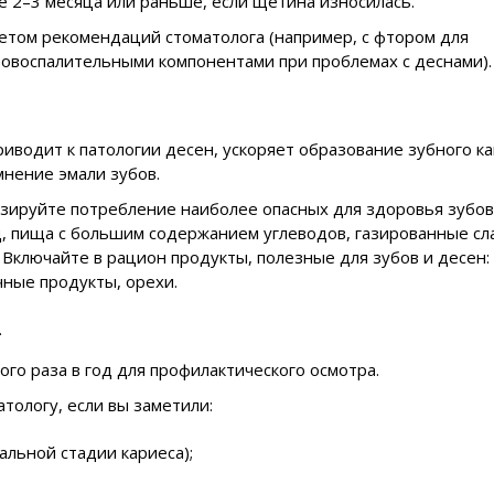
 2–3 месяца или раньше, если щетина износилась.
етом рекомендаций стоматолога (например, с фтором для
вовоспалительными компонентами при проблемах с деснами).
риводит к патологии десен, ускоряет образование зубного ка
нение эмали зубов.
зируйте потребление наиболее опасных для здоровья зубов
д, пища с большим содержанием углеводов, газированные сл
 Включайте в рацион продукты, полезные для зубов и десен:
ные продукты, орехи.
.
го раза в год для профилактического осмотра.
тологу, если вы заметили:
чальной стадии кариеса);