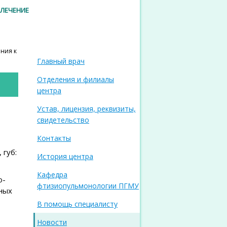
 ЛЕЧЕНИЕ
ения к
Главный врач
Отделения и филиалы
центра
Устав, лицензия, реквизиты,
свидетельство
Контакты
 губ:
История центра
Кафедра
о-
фтизиопульмонологии ПГМУ
ных
В помощь специалисту
Новости