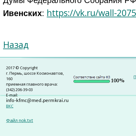
Думы Федерального Собрания Р
https://vk.ru/wall-20
Ивенских
:
Назад
2017 © Copyright
г. Пермь, шоссе Космонавтов,
П
160
приемная главного врача:
(342) 206-39-03
E-mail:
ВКС
Файл nok.txt