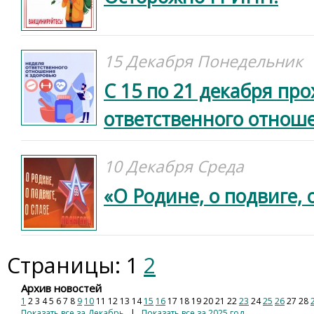
15 Декабря Понедельник
С 15 по 21 декабря пр
ответственного отнош
10 Декабря Среда
«О Родине, о подвиге, 
Страницы:
1
2
Архив новостей
1
2
3
4
5
6
7
8
9
10
11
12
13
14
15
16
17
18
19
20
21
22
23
24
25
26
27
28
Показать все за Декабрь
|
Показать все за 2025 год